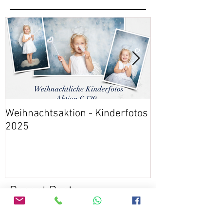
Weihnachtsaktion - Kinderfotos
Event: 30 Jahr
2025
Gesundheitsz
Recent Posts