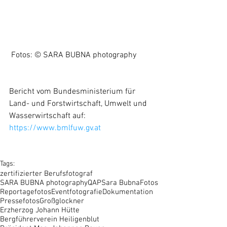
 Fotos: © SARA BUBNA photography
Bericht vom Bundesministerium für 
Land- und Forstwirtschaft, Umwelt und 
Wasserwirtschaft auf: 
https://www.bmlfuw.gv.at
Tags:
zertifizierter Berufsfotograf
SARA BUBNA photography
QAP
Sara Bubna
Fotos
Reportagefotos
Eventfotografie
Dokumentation
Pressefotos
Großglockner
Erzherzog Johann Hütte
Bergführerverein Heiligenblut