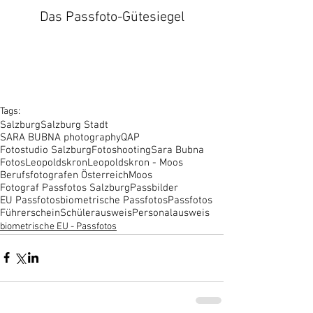
Das Passfoto-Gütesiegel
Tags:
Salzburg
Salzburg Stadt
SARA BUBNA photography
QAP
Fotostudio Salzburg
Fotoshooting
Sara Bubna
Fotos
Leopoldskron
Leopoldskron - Moos
Berufsfotografen Österreich
Moos
Fotograf Passfotos Salzburg
Passbilder
EU Passfotos
biometrische Passfotos
Passfotos
Führerschein
Schülerausweis
Personalausweis
biometrische EU - Passfotos