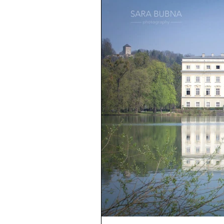
EU-Reisepass
Reportage 
Reportage / Dokumentation
Projektarbeiten
Zertifika
Weihnachten 2016
Food P
Presse
Bewerbungsfotos
Business Portraits
Verlob