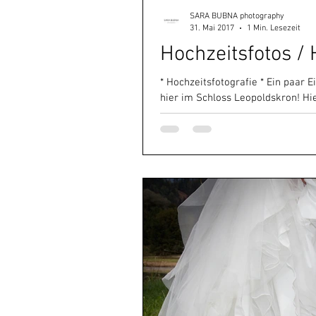
SARA BUBNA photography
31. Mai 2017
1 Min. Lesezeit
Hochzeitsfotos / 
Fotogutschein
Eventfotog
* Hochzeitsfotografie * Ein paar
hier im Schloss Leopoldskron! Hier
Weihnachten
Aktion