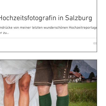
Hochzeitsfotografin in Salzburg
rafie
Babyfotos
Familienfotos
 Eindrücke von meiner letzten wunderschönen Hochzeitreportage
 zu...
Kinderfotos
Weihnachtsaktion