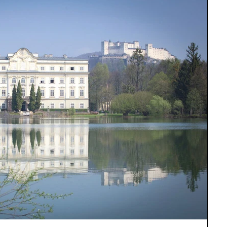
&amp; Dokumentation
biometrische EU - Passfotos
Stillleben
te / Auszeichnungen
Geschenke
hotography
Neugeborenen Fotos / Babyfotos
Werbefotografie
Tierfotografie
ung
Gutschein
Geschenkgutschein