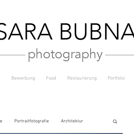
t
Bewerbung
Food
Restaurierung
Portfolio
ie
Portraitfotografie
Architektur