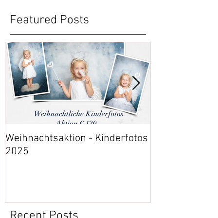
Featured Posts
Weihnachtsaktion - Kinderfotos
Event: 30 Jahr
2025
Gesundheitsz
Recent Posts