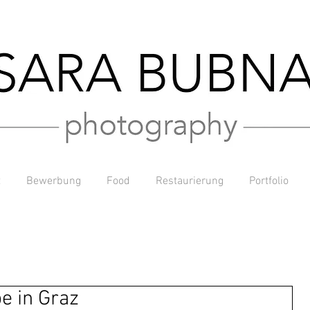
t
Bewerbung
Food
Restaurierung
Portfolio
e in Graz