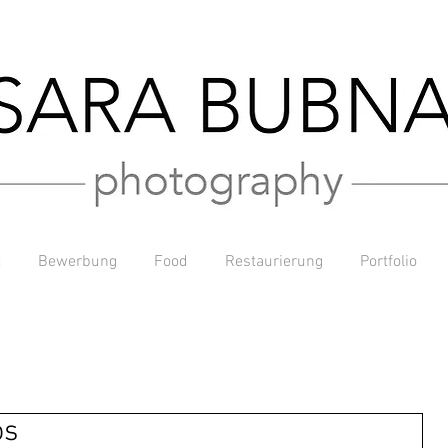
t
Bewerbung
Food
Restaurierung
Portfolio
os