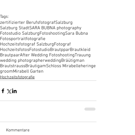
Tags:
zertifizierter Berufsfotograf
Salzburg
Salzburg Stadt
SARA BUBNA photography
Fotostudio Salzburg
Fotoshooting
Sara Bubna
Fotos
portraitfotografie
Hochzeitsfotograf Salzburg
Fotograf
Hochzeitsfotos
Fotostudio
Brautppar
Brautkleid
Brautpaar
After Wedding Fotoshooting
Trauung
wedding photographer
wedding
Bräütigman
Brautstrauss
Bräutigam
Schloss Mirabell
eheringe
groom
Mirabell Garten
Hochzeitsfotografie
Kommentare