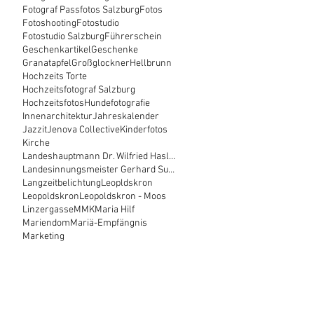
Fotograf Passfotos Salzburg
Fotos
Fotoshooting
Fotostudio
Fotostudio Salzburg
Führerschein
Geschenkartikel
Geschenke
Granatapfel
Großglockner
Hellbrunn
Hochzeits Torte
Hochzeitsfotograf Salzburg
Hochzeitsfotos
Hundefotografie
Innenarchitektur
Jahreskalender
Jazzit
Jenova Collective
Kinderfotos
Kirche
Landeshauptmann Dr. Wilfried Haslauer
Landesinnungsmeister Gerhard Sulzer+
Langzeitbelichtung
Leopldskron
Leopoldskron
Leopoldskron - Moos
Linzergasse
MMK
Maria Hilf
Mariendom
Mariä-Empfängnis
Marketing