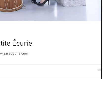
ite Écurie
w.sarabubna.com