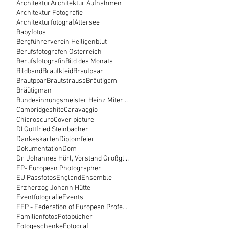
Architektur
Architektur Aufnahmen
Architektur Fotografie
Architekturfotograf
Attersee
Babyfotos
Bergführerverein Heiligenblut
Berufsfotografen Österreich
Berufsfotografin
Bild des Monats
Bildband
Brautkleid
Brautpaar
Brautppar
Brautstrauss
Bräutigam
Bräütigman
Bundesinnungsmeister Heinz Miteregger
Cambridgeshite
Caravaggio
Chiaroscuro
Cover picture
DI Gottfried Steinbacher
Dankeskarten
Diplomfeier
Dokumentation
Dom
Dr. Johannes Hörl, Vorstand Großglockner Hochalpen
EP- European Photographer
EU Passfotos
England
Ensemble
Erzherzog Johann Hütte
Eventfotografie
Events
FEP - Federation of European Professional Photogra
Familienfotos
Fotobücher
Fotogeschenke
Fotograf