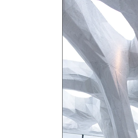
EU-Reisepass
Reportage 
Reportage / Dokumentation
Projektarbeiten
Zertifika
Weihnachten 2016
Food P
Presse
Bewerbungsfotos
Business Portraits
Verlob