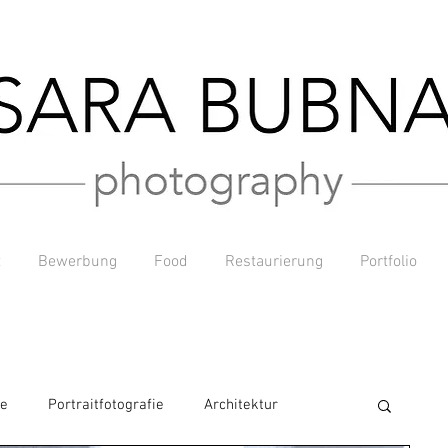
t
Bewerbung
Food
Restaurierung
Portfolio
ie
Portraitfotografie
Architektur