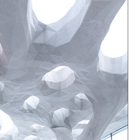
&amp; Dokumentation
biometrische EU - Passfotos
Stillleben
te / Auszeichnungen
Geschenke
hotography
Neugeborenen Fotos / Babyfotos
Werbefotografie
Tierfotografie
ung
Gutschein
Geschenkgutschein