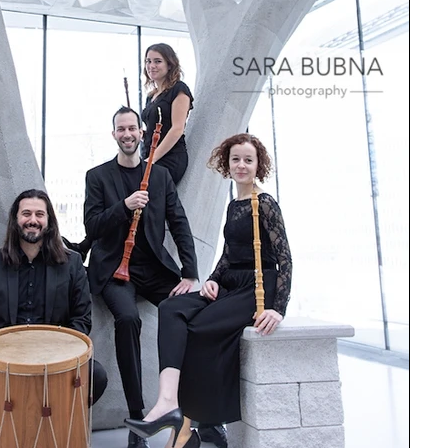
rafie
Babyfotos
Familienfotos
Kinderfotos
Weihnachtsaktion