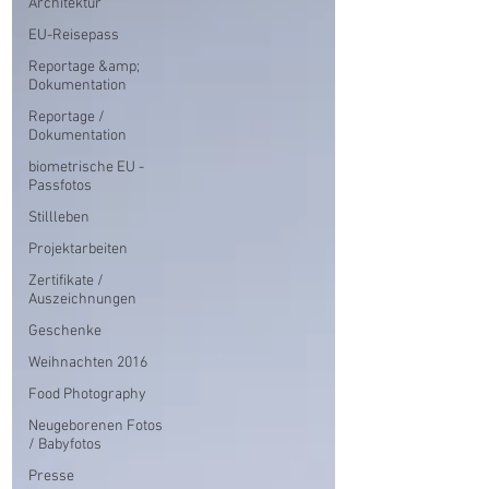
Architektur
EU-Reisepass
Reportage &amp;
Dokumentation
Reportage /
Dokumentation
biometrische EU -
Passfotos
Stillleben
Projektarbeiten
Zertifikate /
Auszeichnungen
Geschenke
Weihnachten 2016
Food Photography
Neugeborenen Fotos
/ Babyfotos
Presse