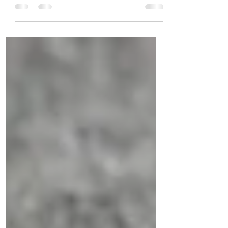
transportiert nicht nur Ihr Aussehen, sondern
auch Ihre Haltung, Ausstrahlung und
Professionalität. Ob auf LinkedIn, der
Website oder im Pressedossier – ein
authentisches, hochwertiges Porträt schafft
Vertrauen und stärkt Ihre persönliche Marke.
Modern, klar, nahbar oder souverän –
gemeinsam setzen wir Sie so in Szene, wie
es zu Ihnen und Ihrem Business passt. Was
Ihr Bild über Sie sagt, bestimmen Sie mit.