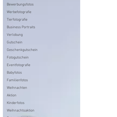
Bewerbungsfotos
Werbefotografie
Tierfotografie
Business Portraits
Verlobung
Gutschein
Geschenkgutschein
Fotogutschein
Eventfotografie
Babyfotos
Familienfotos
Weihnachten
Aktion
Kinderfotos
Weihnachtsaktion