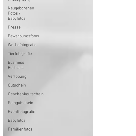
Neugeborenen
Fotos /
Babyfotos
Presse
Bewerbungsfotos
Werbefotografie
Tierfotografie
Business
Portraits
Verlobung
Gutschein
Geschenkgutschein
Fotogutschein
Eventfotografie
Babyfotos
Familienfotos