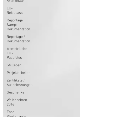
Architektur
EU-
Reisepass
Reportage
&amp;
Dokumentation
Reportage /
Dokumentation
biometrische
EU -
Passfotos
Stillleben
Projektarbeiten
Zertifikate /
Auszeichnungen
Geschenke
Weihnachten
2016
Food
Photography