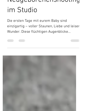
28. Okt. 2025
1 Min. Lesezeit
Neugeborenenshooting
im Studio
Die ersten Tage mit eurem Baby sind
einzigartig – voller Staunen, Liebe und leiser
Wunder. Diese flüchtigen Augenblicke
vergehen so schnell, und doch sind sie das
Wertvollste, was ihr jemals besitzen werdet.
Genau deshalb halte ich sie für euch fest –
ehrlich, liebevoll und mit einem Blick für das
Wesentliche. In meinem gemütlichen Studio
erwartet euch ein zweistündiges
Neugeborenenshooting, das ganz auf euer
Tempo abgestimmt ist. Stillen, Wickeln,
Kuscheln – es gibt keinen D