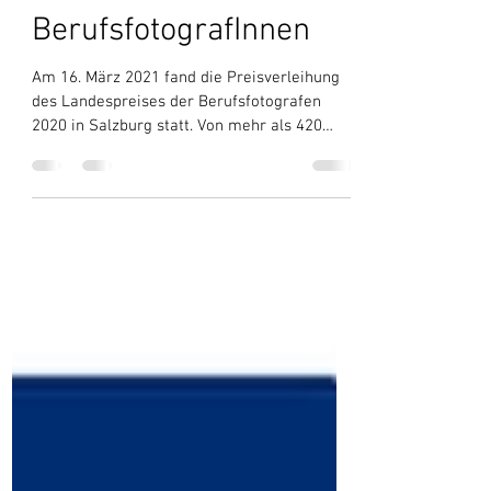
1. und 2. Platz beim
Landespreis der
BerufsfotografInnen
Am 16. März 2021 fand die Preisverleihung
des Landespreises der Berufsfotografen
2020 in Salzburg statt. Von mehr als 420
eingereichten Fotos wurden die Besten
ausgezeichnet. Ich freue mich sehr über den
Sieg in der Kategorie Hochzeitsfotografie
und über den 2. Platz in der Kategorie Food
Photography.