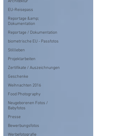
Architektur
EU-Reisepass
Reportage &amp;
Dokumentation
Reportage / Dokumentation
biometrische EU - Passfotos
Stillleben
Projektarbeiten
Zertifikate / Auszeichnungen
Geschenke
Weihnachten 2016
Food Photography
Neugeborenen Fotos /
Babyfotos
Presse
Bewerbungsfotos
Werbefotografie