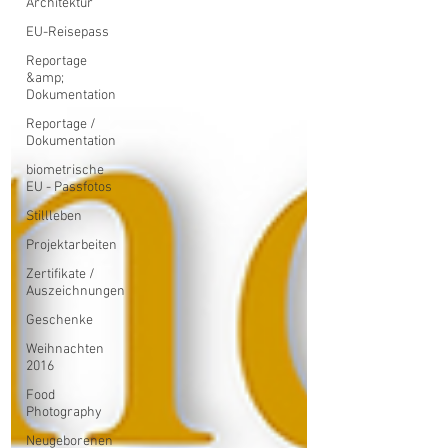
Architektur
EU-Reisepass
Reportage
&amp;
Dokumentation
Reportage /
Dokumentation
biometrische
EU - Passfotos
Stillleben
Projektarbeiten
Zertifikate /
Auszeichnungen
Geschenke
Weihnachten
2016
Food
Photography
Neugeborenen