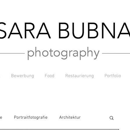
t
Bewerbung
Food
Restaurierung
Portfolio
ie
Portraitfotografie
Architektur