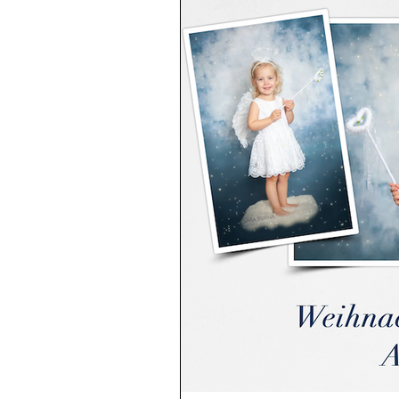
EU-Reisepass
Reportage 
Reportage / Dokumentation
Projektarbeiten
Zertifika
Weihnachten 2016
Food P
Presse
Bewerbungsfotos
Business Portraits
Verlob