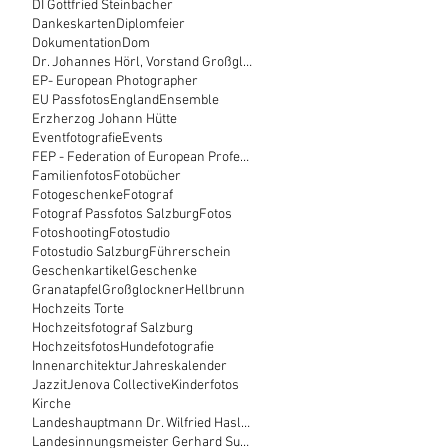
DI Gottfried Steinbacher
Dankeskarten
Diplomfeier
Dokumentation
Dom
Dr. Johannes Hörl, Vorstand Großglockner Hochalpen
EP- European Photographer
EU Passfotos
England
Ensemble
Erzherzog Johann Hütte
Eventfotografie
Events
FEP - Federation of European Professional Photogra
Familienfotos
Fotobücher
Fotogeschenke
Fotograf
Fotograf Passfotos Salzburg
Fotos
Fotoshooting
Fotostudio
Fotostudio Salzburg
Führerschein
Geschenkartikel
Geschenke
Granatapfel
Großglockner
Hellbrunn
Hochzeits Torte
Hochzeitsfotograf Salzburg
Hochzeitsfotos
Hundefotografie
Innenarchitektur
Jahreskalender
Jazzit
Jenova Collective
Kinderfotos
Kirche
Landeshauptmann Dr. Wilfried Haslauer
Landesinnungsmeister Gerhard Sulzer+