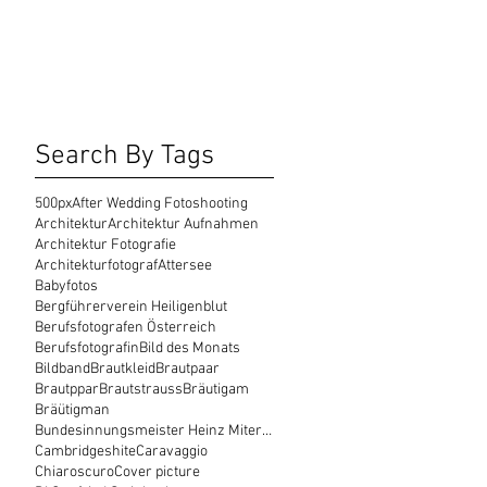
Search By Tags
500px
After Wedding Fotoshooting
Architektur
Architektur Aufnahmen
Architektur Fotografie
Architekturfotograf
Attersee
Babyfotos
Bergführerverein Heiligenblut
Berufsfotografen Österreich
Berufsfotografin
Bild des Monats
Bildband
Brautkleid
Brautpaar
Brautppar
Brautstrauss
Bräutigam
Bräütigman
Bundesinnungsmeister Heinz Miteregger
Cambridgeshite
Caravaggio
Chiaroscuro
Cover picture