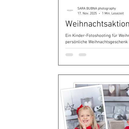
SARA BUBNA photography
17. Nov. 2025
1 Min. Lesezeit
Fotogutschein
Eventfotog
Weihnachtsaktion
Ein Kinder-Fotoshooting für Weih
persönliche Weihnachtsgeschenk f
Weihnachten
Aktion