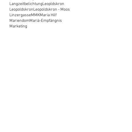
Langzeitbelichtung
Leopldskron
Leopoldskron
Leopoldskron - Moos
Linzergasse
MMK
Maria Hilf
Mariendom
Mariä-Empfängnis
Marketing