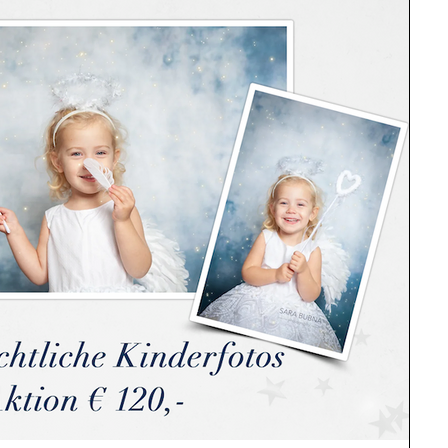
&amp; Dokumentation
biometrische EU - Passfotos
Stillleben
te / Auszeichnungen
Geschenke
hotography
Neugeborenen Fotos / Babyfotos
Werbefotografie
Tierfotografie
ung
Gutschein
Geschenkgutschein