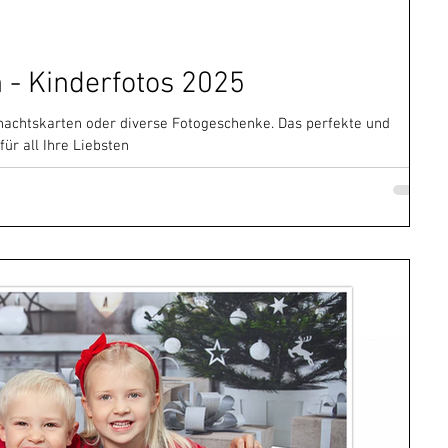
rafie
Babyfotos
Familienfotos
 - Kinderfotos 2025
nachtskarten oder diverse Fotogeschenke. Das perfekte und
ür all Ihre Liebsten
Kinderfotos
Weihnachtsaktion